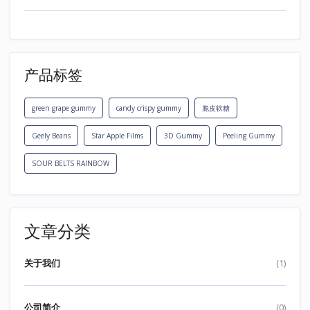
产品标签
green grape gummy
candy crispy gummy
脆皮软糖
Geely Beans
Star Apple Films
3D Gummy
Peeling Gummy
SOUR BELTS RAINBOW
文章分类
关于我们
(1)
公司简介
(0)